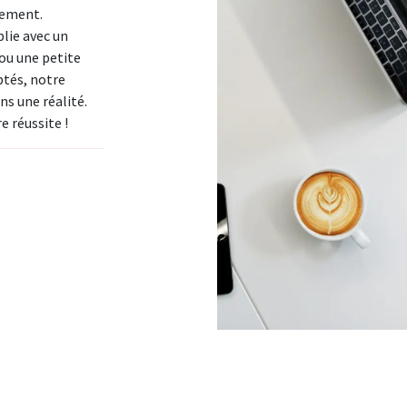
cement.
lie avec un
 ou une petite
ptés, notre
ns une réalité.
e réussite !