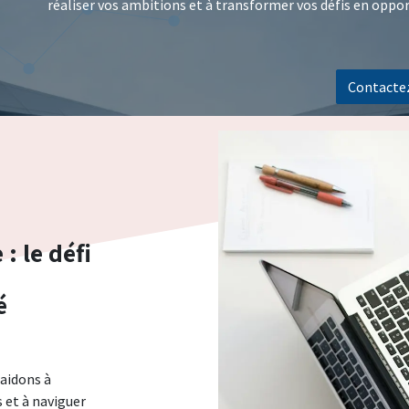
réaliser vos ambitions et à transformer vos défis en oppor
Contacte
: le défi
é
 aidons à
 et à naviguer